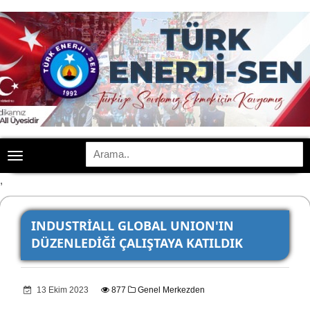
Toggle
navigation
,
INDUSTRİALL GLOBAL UNION'IN
DÜZENLEDİĞİ ÇALIŞTAYA KATILDIK
13 Ekim 2023
877
Genel Merkezden