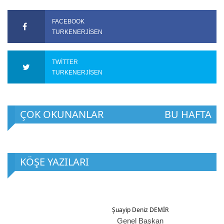
FACEBOOK
TURKENERJISEN
TWITTER
TURKENERJISEN
ÇOK OKUNANLAR
BU HAFTA
KÖŞE YAZILARI
Şuayip Deniz DEMİR
Genel Başkan