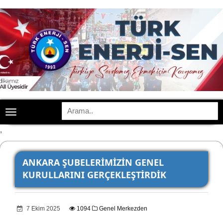
Toggle
navigation
,
ANKARA ŞUBELERİMİZİN GENEL
KURULLARINI GERÇEKLEŞTİRDİK
7 Ekim 2025
1094
Genel Merkezden