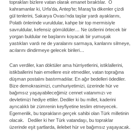
toprakları bizlere vatan olarak emanet bıraktılar. O
kahramanlar ki, Urfa’da, Antep’te; Maraş’ta dikenler çizdi
gül tenlerini, Sakarya Ovası’nda taşlar yardı ayaklarını,
Polatlı önlerinde vuruldular, kahpe bir top mermisiyle
savruldular, kefensiz gömüldüler… Ne üstlerini örtecek bir
yorgan buldular ne başlarını koyacak bir yumuşak
yastıkları vardı ne de yaralarını sarmaya, kanlarını silmeye,
acılarını dindirmeye gelecek birileri…
Can verdiler, kan döktüler ama hürriyetlerini, istiklallerini,
istikballerini hain emellere esir etmediler, vatan toprağına
düşman postalını bastırmadılar. En ağır bedelleri ödediler.
Bize demokrasimizi, cumhuriyetimizi, üzerinde hür ve
bağımsız yaşayabileceğimiz cennet vatanımızı ve
devletimizi hediye ettiler. Dediler ki bu millet, kaderini
ayrıcalıklı bir zümrenin keyfiyetine teslim etmeyecek.
Egemenlik, bu toprakların gerçek sahibi olan Türk milletinin
olacak. Dediler ki her Türk vatandaşı, bu topraklar
üzerinde eşit şartlarda, ilelebet hür ve bağımsız yaşayacak.