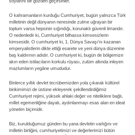
soylarını bir gözden geçirsinler.
O kahramanların kurduğu Cumhuriyet, bugün yalnızca Türk
milletinin değil dünyanın neresinde zulme uğrayan bir
toplum varsa hepsinin sığındığı, korunaklı güvenli limandır.
O nedenledir ki, Cumhuriyet bilhassa kimsesizlerin
kimsesidir. O cumhuriyet ki, 1. Dünya Savaşı’nı kazanan
emperyalistlerin dikte ettiği esarete ve yeni dünya düzenine
baş kaldırının adıdır. O cumhuriyet ki, bugün de bölgemize
akın eden istilacıların korkulu rüyası, zulüm altında inleyen
mazlumların yegâne umududur.
Binlerce yıllık devlet tecrübemizden yola çıkarak kültürel
birikimimizi de üstüne ekleyerek şekillendirdiğimiz
Cumhuriyet rejimi, yüksek ahlaki değer ve niteliklere bağlı,
millet egemenliğine dayalı, aydınlanmayı esas alan en ideal
yönetim biçimidir.
Biz, kurulduğumuz günden bu yana devletin varlığını ve
milletin birliğini, cumhuriyetimizi ve değerlerimizi bütün