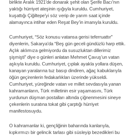
birlikte Aralık 1921’de donarak şehit olan Şerife Bacı’nın
yaktığı hürriyet ateşinin ışığıyla kuruldu. Cumhuriyet,
kuşattığı Çiğiltepe’yi söz verip de yarım saat içinde
alamayınca intihar eden Reşat Bey’in imanıyla kuruldu.
Cumhuriyet, “Söz konusu vatansa gerisi teferruattır”
diyenlerin, Sakarya’da “Beş gün geceli gündüzlü harp ettik.
Açlık aklımıza gelmiyordu da susuzluktan dillerimiz
şişmişti” diye o günleri anlatan Mehmet Çavuş’un vatan
aşkıyla kuruldu. Cumhuriyet, çıplak ayakla yollara düşen,
kanayan yaralarına tuz basıp dindiren, ağaç kabuklarıyla
öğün geçirenlerin fedakarlıkları üzerinde yükseldi.
Cumhuriyet, yüreğinde vatan ve millet sevdasıyla yanan
kahramanların, Türk milletinin esir yaşamasını, Türk
yurdunun düşman postalları altında çiğnenmesini sineye
çekenlerin suratına tokat gibi çarptığı hürriyet
manifestosuydu.
O kahramanlar ki, gençliğinin baharında kanlarıyla,
kıpkırmızı bir gelincik tarlası gibi süsleyip bezedikleri bu