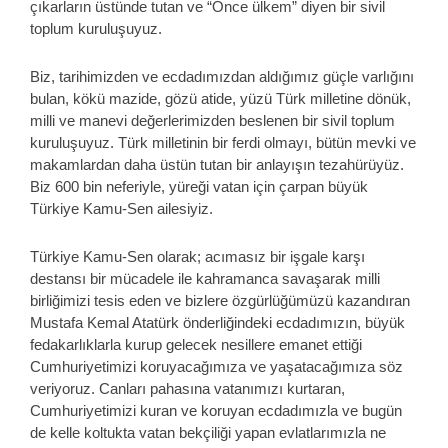
çıkarların üstünde tutan ve “Önce ülkem” diyen bir sivil
toplum kuruluşuyuz.
Biz, tarihimizden ve ecdadımızdan aldığımız güçle varlığını
bulan, kökü mazide, gözü atide, yüzü Türk milletine dönük,
milli ve manevi değerlerimizden beslenen bir sivil toplum
kuruluşuyuz. Türk milletinin bir ferdi olmayı, bütün mevki ve
makamlardan daha üstün tutan bir anlayışın tezahürüyüz.
Biz 600 bin neferiyle, yüreği vatan için çarpan büyük
Türkiye Kamu-Sen ailesiyiz.
Türkiye Kamu-Sen olarak; acımasız bir işgale karşı
destansı bir mücadele ile kahramanca savaşarak milli
birliğimizi tesis eden ve bizlere özgürlüğümüzü kazandıran
Mustafa Kemal Atatürk önderliğindeki ecdadımızın, büyük
fedakarlıklarla kurup gelecek nesillere emanet ettiği
Cumhuriyetimizi koruyacağımıza ve yaşatacağımıza söz
veriyoruz. Canları pahasına vatanımızı kurtaran,
Cumhuriyetimizi kuran ve koruyan ecdadımızla ve bugün
de kelle koltukta vatan bekçiliği yapan evlatlarımızla ne