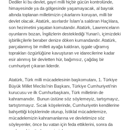
Dediler ki bu devlet, gayri milli hiçbir gücün kontrolünde,
himayesinde ya da gölgesinde yaşamayacak, al bayrak
altında toplanan milletimizin çıkarlarını koruyan, milli bir
devlet olacak. Atatürk, asırlardır İslam’a saldıran Haçlılara,
son hezimetini yaşatan komutandır. Atatürk, Lawrenceların
oyunlarını bozan, İngilizlerin desteklediği Yunan’ı, içimizdeki
işbirlikçilerle beraber denize döken kumandandır. Atatürk,
parçalanmış bir milleti ayağa kaldıran, işgale uğramış
toprakları özgürlüğüne kavuşturan ve idarecilerine kadar
esir alınmış bir devletten hür, bağımsız, çağdaş bir
cumhuriyet çıkaran liderdir.
Atatürk, Türk milli mücadelesinin başkomutanı, 1. Türkiye
Büyük Millet Meclisi’nin Başkanı, Türkiye Cumhuriyeti’nin
kurucusu ve ilk Cumhurbaşkanı, Türk milletinin de
kahramanıdır. Bunun üstüne söz söylemeyiz, tartışmayız,
tartıştırmayız. Sıcak köşelerinde, Cumhuriyetin kendilerine
bahşettiği köşklerinde oturup, İstiklal mücadelemize,
mücadelemizin kahramanlarına ve devletimize söz
söyleyenler, önce bu vatan için feda ettiklerini, sonra da