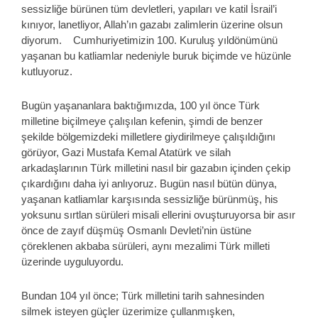
sessizliğe bürünen tüm devletleri, yapıları ve katil İsrail’i
kınıyor, lanetliyor, Allah’ın gazabı zalimlerin üzerine olsun
diyorum. Cumhuriyetimizin 100. Kuruluş yıldönümünü
yaşanan bu katliamlar nedeniyle buruk biçimde ve hüzünle
kutluyoruz.
Bugün yaşananlara baktığımızda, 100 yıl önce Türk
milletine biçilmeye çalışılan kefenin, şimdi de benzer
şekilde bölgemizdeki milletlere giydirilmeye çalışıldığını
görüyor, Gazi Mustafa Kemal Atatürk ve silah
arkadaşlarının Türk milletini nasıl bir gazabın içinden çekip
çıkardığını daha iyi anlıyoruz. Bugün nasıl bütün dünya,
yaşanan katliamlar karşısında sessizliğe bürünmüş, his
yoksunu sırtlan sürüleri misali ellerini ovuşturuyorsa bir asır
önce de zayıf düşmüş Osmanlı Devleti’nin üstüne
çöreklenen akbaba sürüleri, aynı mezalimi Türk milleti
üzerinde uyguluyordu.
Bundan 104 yıl önce; Türk milletini tarih sahnesinden
silmek isteyen güçler üzerimize çullanmışken,