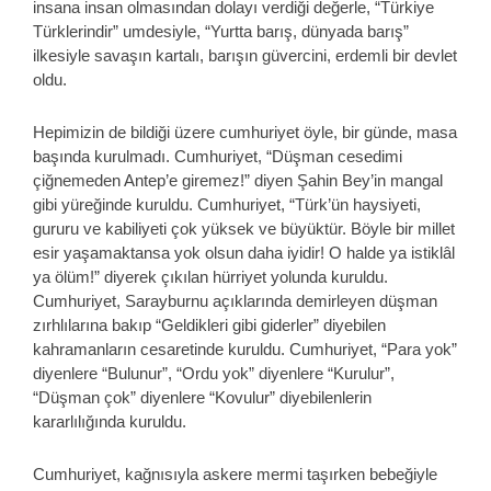
insana insan olmasından dolayı verdiği değerle, “Türkiye
Türklerindir” umdesiyle, “Yurtta barış, dünyada barış”
ilkesiyle savaşın kartalı, barışın güvercini, erdemli bir devlet
oldu.
Hepimizin de bildiği üzere cumhuriyet öyle, bir günde, masa
başında kurulmadı. Cumhuriyet, “Düşman cesedimi
çiğnemeden Antep’e giremez!” diyen Şahin Bey’in mangal
gibi yüreğinde kuruldu. Cumhuriyet, “Türk’ün haysiyeti,
gururu ve kabiliyeti çok yüksek ve büyüktür. Böyle bir millet
esir yaşamaktansa yok olsun daha iyidir! O halde ya istiklâl
ya ölüm!” diyerek çıkılan hürriyet yolunda kuruldu.
Cumhuriyet, Sarayburnu açıklarında demirleyen düşman
zırhlılarına bakıp “Geldikleri gibi giderler” diyebilen
kahramanların cesaretinde kuruldu. Cumhuriyet, “Para yok”
diyenlere “Bulunur”, “Ordu yok” diyenlere “Kurulur”,
“Düşman çok” diyenlere “Kovulur” diyebilenlerin
kararlılığında kuruldu.
Cumhuriyet, kağnısıyla askere mermi taşırken bebeğiyle