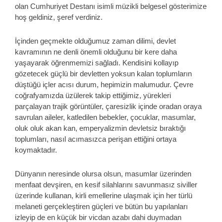
olan Cumhuriyet Destanı isimli müzikli belgesel gösterimize
hoş geldiniz, şeref verdiniz.
İçinden geçmekte olduğumuz zaman dilimi, devlet
kavramının ne denli önemli olduğunu bir kere daha
yaşayarak öğrenmemizi sağladı. Kendisini kollayıp
gözetecek güçlü bir devletten yoksun kalan toplumların
düştüğü içler acısı durum, hepimizin malumudur. Çevre
coğrafyamızda üzülerek takip ettiğimiz, yürekleri
parçalayan trajik görüntüler, çaresizlik içinde oradan oraya
savrulan aileler, katledilen bebekler, çocuklar, masumlar,
oluk oluk akan kan, emperyalizmin devletsiz bıraktığı
toplumları, nasıl acımasızca perişan ettiğini ortaya
koymaktadır.
Dünyanın neresinde olursa olsun, masumlar üzerinden
menfaat devşiren, en kesif silahlarını savunmasız siviller
üzerinde kullanan, kirli emellerine ulaşmak için her türlü
melaneti gerçekleştiren güçleri ve bütün bu yapılanları
izleyip de en küçük bir vicdan azabı dahi duymadan