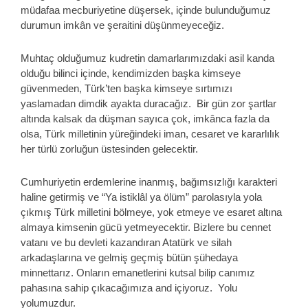
müdafaa mecburiyetine düşersek, içinde bulunduğumuz
durumun imkân ve şeraitini düşünmeyeceğiz.
Muhtaç olduğumuz kudretin damarlarımızdaki asil kanda
olduğu bilinci içinde, kendimizden başka kimseye
güvenmeden, Türk’ten başka kimseye sırtımızı
yaslamadan dimdik ayakta duracağız. Bir gün zor şartlar
altında kalsak da düşman sayıca çok, imkânca fazla da
olsa, Türk milletinin yüreğindeki iman, cesaret ve kararlılık
her türlü zorluğun üstesinden gelecektir.
Cumhuriyetin erdemlerine inanmış, bağımsızlığı karakteri
haline getirmiş ve “Ya istiklâl ya ölüm” parolasıyla yola
çıkmış Türk milletini bölmeye, yok etmeye ve esaret altına
almaya kimsenin gücü yetmeyecektir. Bizlere bu cennet
vatanı ve bu devleti kazandıran Atatürk ve silah
arkadaşlarına ve gelmiş geçmiş bütün şühedaya
minnettarız. Onların emanetlerini kutsal bilip canımız
pahasına sahip çıkacağımıza and içiyoruz. Yolu
yolumuzdur.