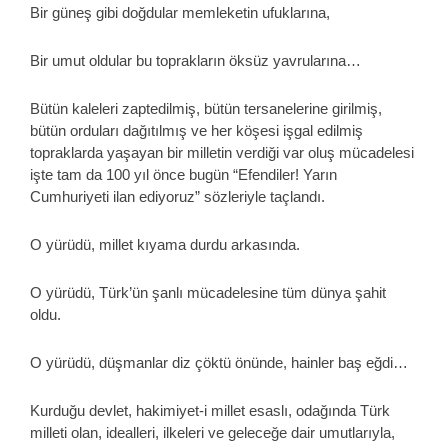
Bir güneş gibi doğdular memleketin ufuklarına,
Bir umut oldular bu toprakların öksüz yavrularına…
Bütün kaleleri zaptedilmiş, bütün tersanelerine girilmiş,
bütün orduları dağıtılmış ve her köşesi işgal edilmiş
topraklarda yaşayan bir milletin verdiği var oluş mücadelesi
işte tam da 100 yıl önce bugün “Efendiler! Yarın
Cumhuriyeti ilan ediyoruz” sözleriyle taçlandı.
O yürüdü, millet kıyama durdu arkasında.
O yürüdü, Türk’ün şanlı mücadelesine tüm dünya şahit
oldu.
O yürüdü, düşmanlar diz çöktü önünde, hainler baş eğdi…
Kurduğu devlet, hakimiyet-i millet esaslı, odağında Türk
milleti olan, idealleri, ilkeleri ve geleceğe dair umutlarıyla,